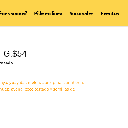
énes somos?
Pide en línea
Sucursales
Eventos
 G.$54
ctosada
aya, guayaba, melón, apio, piña, zanahoria,
nuez, avena, coco tostado y semillas de