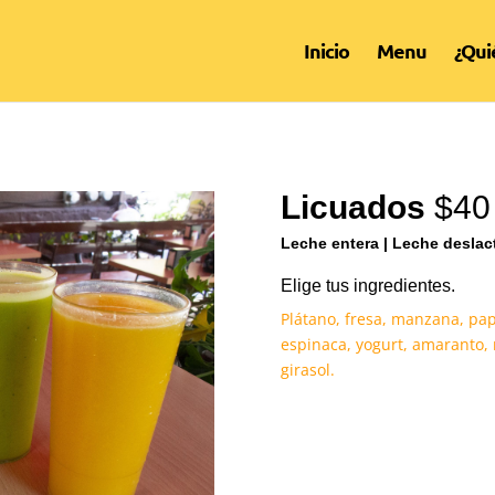
Inicio
Menu
¿Qui
Licuados
$40
Leche entera | Leche desla
Elige tus ingredientes.
Plátano, fresa, manzana, pap
espinaca, yogurt, amaranto, 
girasol.