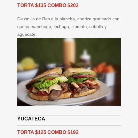
TORTA $135 COMBO $202
Diezmillo de Res a la plancha, chorizo gratinado con
queso manchego, lechuga, jitomate, cebolla y
aguacate.
YUCATECA
TORTA $125 COMBO $192