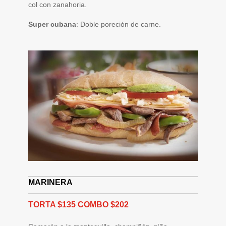
col con zanahoria.
Super cubana
: Doble poreción de carne.
MARINERA
TORTA $135 COMBO $202