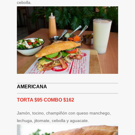
cebolla.
AMERICANA
TORTA $95 COMBO $162
Jamón, tocino, champiñón con queso manchego,
lechuga, jitomate, cebolla y aguacate.